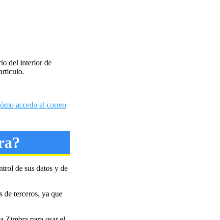
o del interior de
articulo.
ómo accedo al correo
ra?
trol de sus datos y de
s de terceros, ya que
za Zimbra para usar el