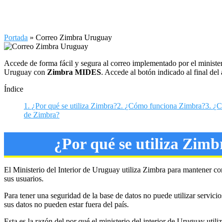
Portada
»
Correo Zimbra Uruguay
Accede de forma fácil y segura al correo implementado por el ministeri
Uruguay con
Zimbra MIDES
. Accede al botón indicado al final del 
Índice
1.
¿Por qué se utiliza Zimbra?
2.
¿Cómo funciona Zimbra?
3.
¿C
de Zimbra?
¿Por qué se utiliza Zimb
El Ministerio del Interior de Uruguay utiliza Zimbra para mantener con
sus usuarios.
Para tener una seguridad de la base de datos no puede utilizar servicio
sus datos no pueden estar fuera del país.
Esta es la razón del por qué el ministerio del interior de Uruguay utili